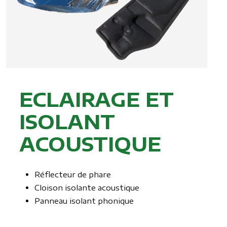
ECLAIRAGE ET
ISOLANT
ACOUSTIQUE
Réflecteur de phare
Cloison isolante acoustique
Panneau isolant phonique