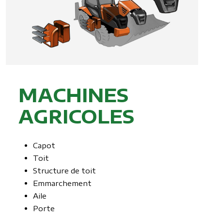
MACHINES
AGRICOLES
Capot
Toit
Structure de toit
Emmarchement
Aile
Porte