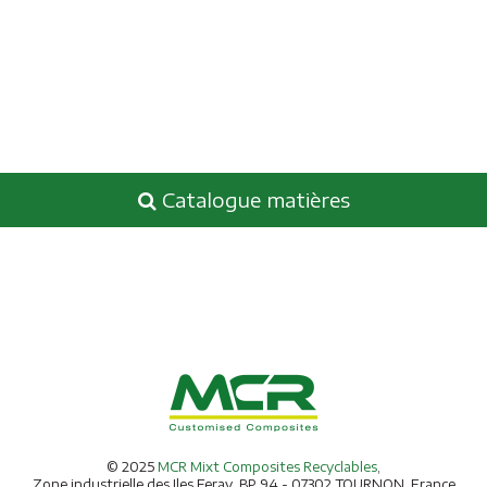
Catalogue matières
© 2025
MCR Mixt Composites Recyclables
,
Zone industrielle des Iles Feray, BP 94 - 07302 TOURNON, France