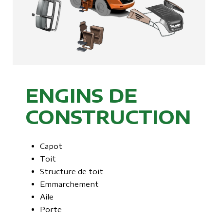
ENGINS DE
CONSTRUCTION
Capot
Toit
Structure de toit
Emmarchement
Aile
Porte